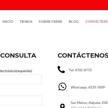
INICIO
TIENDA
SOBRE FERRE
BLOG
CONTÁCTEN
 CONSULTA
CONTÁCTENO
Tel: 4701-8773
lectrónico(requerido)
Whatsapp: 6133-7609
San Mateo, Alajuela. 200
mts oeste del Cruce