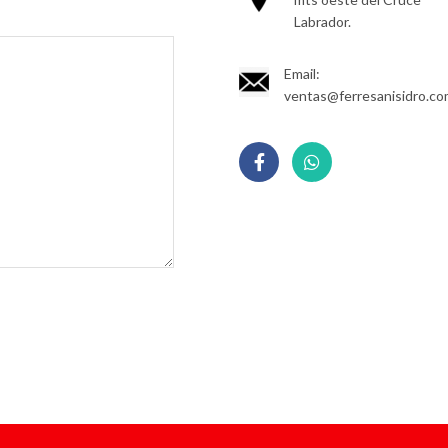
Labrador.
Email:
ventas@ferresanisidro.c