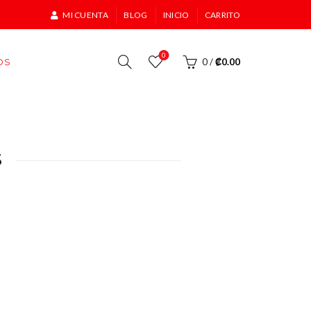
MI CUENTA
BLOG
INICIO
CARRITO
0
OS
0
/
₡
0.00
S