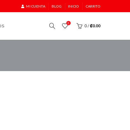
MI CUENTA
BLOG
INICIO
CARRITO
0
OS
0
/
₡
0.00