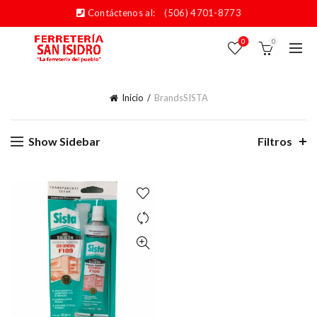
Contáctenos al:
(506) 4701-8773
0
0
Inicio
Brands
SISTA
Show Sidebar
Filtros