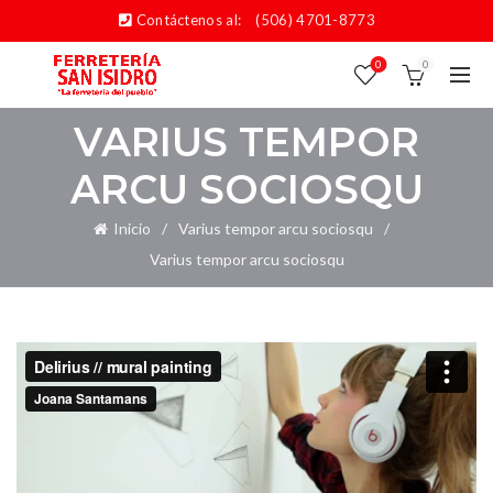
Contáctenos al:
(506) 4701-8773
0
0
VARIUS TEMPOR
ARCU SOCIOSQU
Inicio
Varius tempor arcu sociosqu
Varius tempor arcu sociosqu