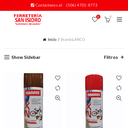
Contáctenos al:
(506) 4701-8773
0
0
Inicio
Brands
LANCO
Show Sidebar
Filtros