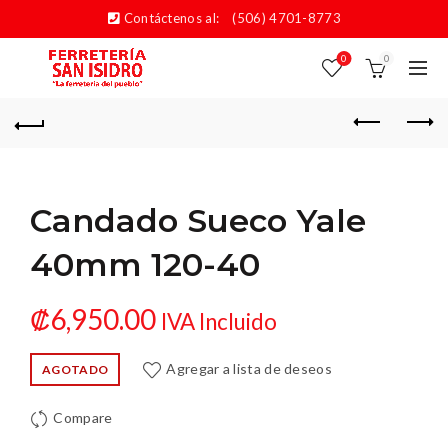
Contáctenos al:
(506) 4701-8773
0
0
Candado Sueco Yale
40mm 120-40
₡
6,950.00
IVA Incluido
Agregar a lista de deseos
AGOTADO
Compare