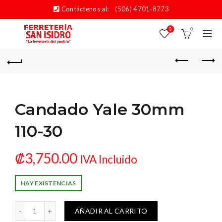
Contáctenos al:
(506) 4701-8773
0
0
Candado Yale 30mm
110-30
₡
3,750.00
IVA Incluido
HAY EXISTENCIAS
o Yale 30mm 110-30 cantidad
AÑADIR AL CARRITO