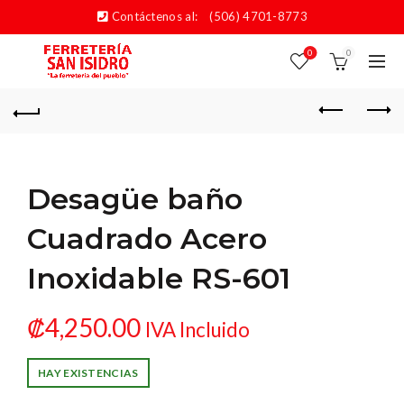
Contáctenos al:
(506) 4701-8773
0
0
Desagüe baño
Cuadrado Acero
Inoxidable RS-601
₡
4,250.00
IVA Incluido
HAY EXISTENCIAS