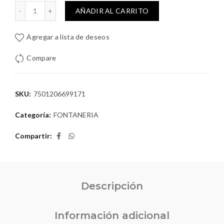
drado Acero Inoxidable RS-601 cantidad
AÑADIR AL CARRITO
Agregar a lista de deseos
Compare
SKU:
7501206699171
Categoría:
FONTANERIA
Compartir
Descripción
Información adicional