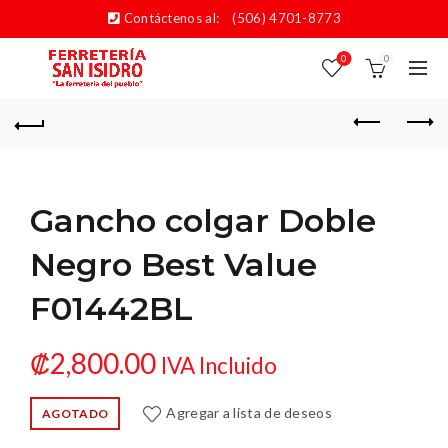
Contáctenos al:
(506) 4701-8773
0
0
Gancho colgar Doble
Negro Best Value
F01442BL
₡
2,800.00
IVA Incluido
Agregar a lista de deseos
AGOTADO