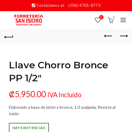
Contáctenos al:
(506) 4701-8773
0
0
Llave Chorro Bronce
PP 1/2″
₡
5,950.00
IVA Incluido
Elaborado a base de latón y bronce, 1/2 pulgada, Resiste al
óxido
HAY EXISTENCIAS