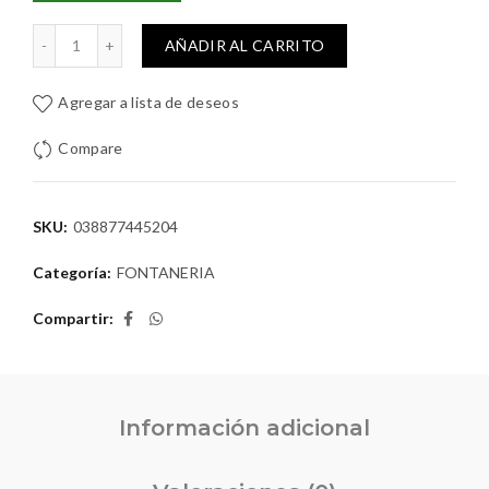
horro Bronce PP 1/2" cantidad
AÑADIR AL CARRITO
Agregar a lista de deseos
Compare
SKU:
038877445204
Categoría:
FONTANERIA
Compartir
Información adicional