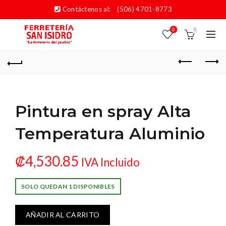
Contáctenos al:
(506) 4701-8773
0
0
Pintura en spray Alta
Temperatura Aluminio
₡
4,530.85
IVA Incluido
SOLO QUEDAN 1 DISPONIBLES
AÑADIR AL CARRITO