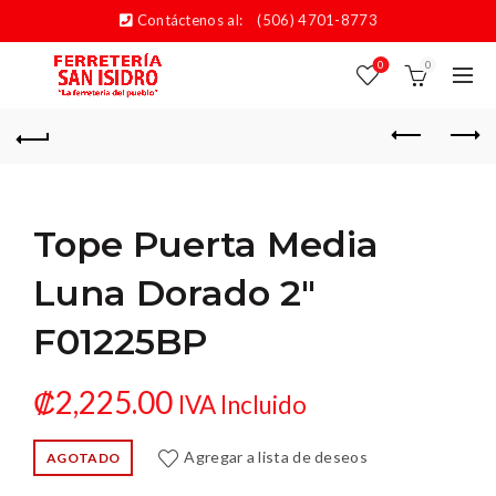
Contáctenos al:
(506) 4701-8773
0
0
Tope Puerta Media
Luna Dorado 2″
F01225BP
₡
2,225.00
IVA Incluido
Agregar a lista de deseos
AGOTADO