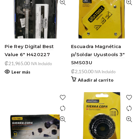
Pie Rey Digital Best
Escuadra Magnética
Value 6″ H420227
p/Soldar Uyustools 3″
SMS03U
₡
21,965.00
IVA Incluido
₡
2,150.00
Leer más
IVA Incluido
Añadir al carrito