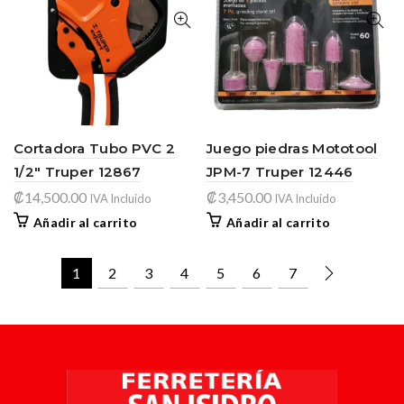
Cortadora Tubo PVC 2
Juego piedras Mototool
1/2″ Truper 12867
JPM-7 Truper 12446
₡
14,500.00
₡
3,450.00
IVA Incluido
IVA Incluido
Añadir al carrito
Añadir al carrito
1
2
3
4
5
6
7