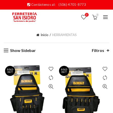
Contáctenos al:
(506) 4701-8773
0
0
Inicio
HERRAMIENTAS
Show Sidebar
Filtros
SOLD
SOLD
OUT
OUT