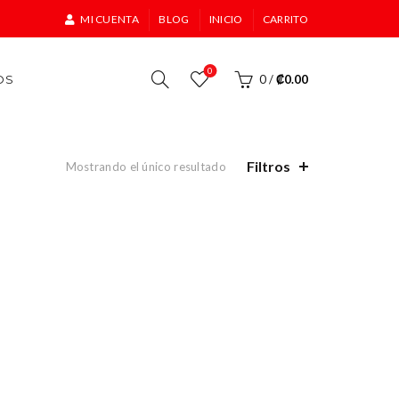
MI CUENTA
BLOG
INICIO
CARRITO
0
OS
0
/
₡
0.00
Filtros
Mostrando el único resultado