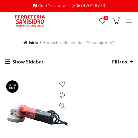
Contáctenos al:
(506) 4701-8773
0
0
Inicio
Productos etiquetados “Amperaje 6.5A”
Show Sidebar
Filtros
SOLD
OUT