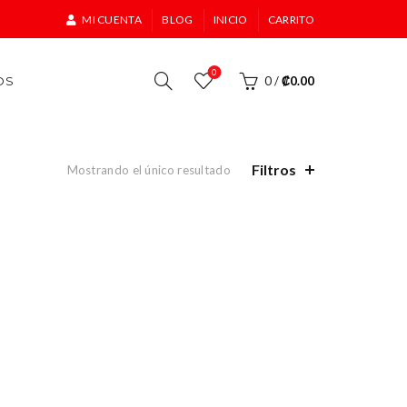
MI CUENTA
BLOG
INICIO
CARRITO
0
OS
0
/
₡
0.00
Filtros
Mostrando el único resultado