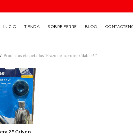
INICIO
TIENDA
SOBRE FERRE
BLOG
CONTÁCTEN
Productos etiquetados “Brazo de acero inoxidable 6"”
ra 2″ Griven