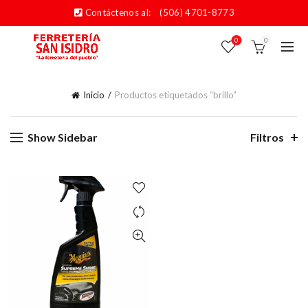
Contáctenos al:
(506) 4701-8773
0
0
Inicio
Productos etiquetados “brillo”
Show Sidebar
Filtros