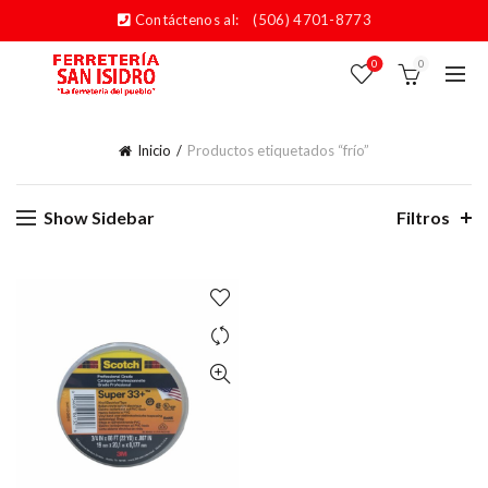
Contáctenos al:
(506) 4701-8773
0
0
Inicio
Productos etiquetados “frío”
Show Sidebar
Filtros