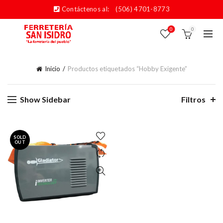
Contáctenos al:
(506) 4701-8773
0
0
Inicio
Productos etiquetados “Hobby Exigente”
Show Sidebar
Filtros
SOLD
OUT