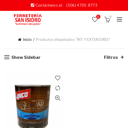
Contáctenos al:
(506) 4701-8773
0
0
Inicio
Productos etiquetados “INT Y EXTERIORES”
Show Sidebar
Filtros