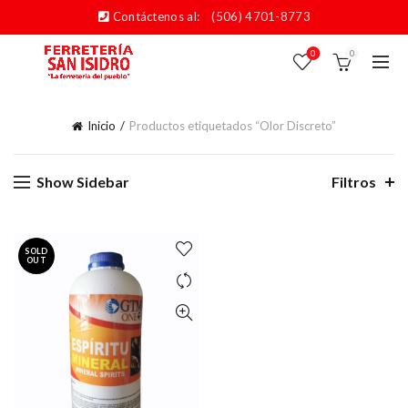
Contáctenos al:
(506) 4701-8773
0
0
Inicio
Productos etiquetados “Olor Discreto”
Show Sidebar
Filtros
SOLD
OUT