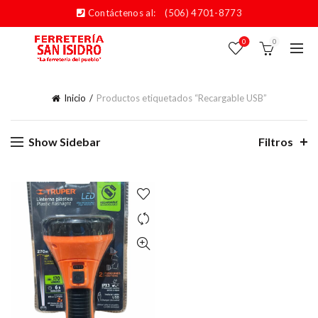
Contáctenos al:
(506) 4701-8773
0
0
Inicio
Productos etiquetados “Recargable USB”
Show Sidebar
Filtros