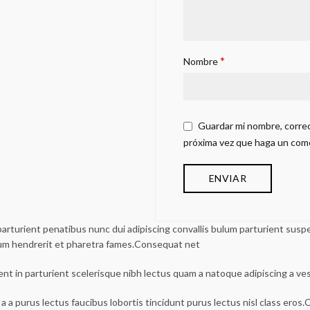
*
Nombre
Guardar mi nombre, correo
próxima vez que haga un com
urient penatibus nunc dui adipiscing convallis bulum parturient suspen
lum hendrerit et pharetra fames.Consequat net
ent in parturient scelerisque nibh lectus quam a natoque adipiscing a v
a a purus lectus faucibus lobortis tincidunt purus lectus nisl class ero