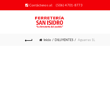
Contáctenos al:
(506) 4701-8773
Inicio
DILUYENTES
Aguarras 1L