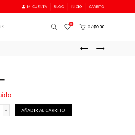
MI CUENTA
BLOG
INICIO
CARRITO
0
OS
0
/
₡
0.00
L
uido
 cantidad
AÑADIR AL CARRITO