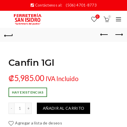
Contáctenos al:
(506) 4701-8773
0
0
Canfin 1Gl
₡
5,985.00
IVA Incluido
HAY EXISTENCIAS
Canfin 1Gl cantidad
AÑADIR AL CARRITO
Agregar a lista de deseos