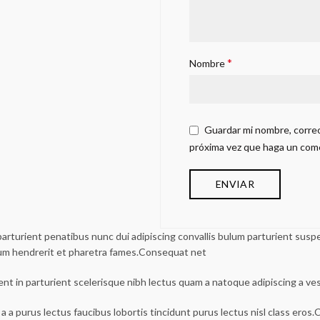
*
Nombre
Guardar mi nombre, correo
próxima vez que haga un com
urient penatibus nunc dui adipiscing convallis bulum parturient suspen
lum hendrerit et pharetra fames.Consequat net
ent in parturient scelerisque nibh lectus quam a natoque adipiscing a v
a a purus lectus faucibus lobortis tincidunt purus lectus nisl class ero