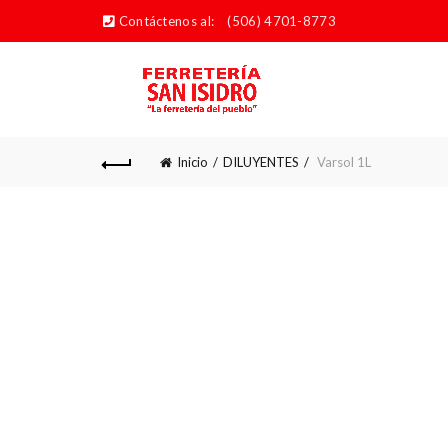
Contáctenos al:
(506) 4701-8773
Inicio
DILUYENTES
Varsol 1L