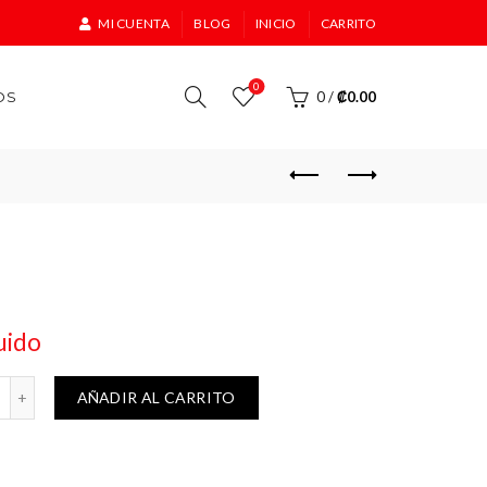
MI CUENTA
BLOG
INICIO
CARRITO
0
OS
0
/
₡
0.00
uido
cantidad
AÑADIR AL CARRITO