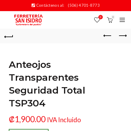
Contáctenos al:
(506) 4701-8773
0
0
Anteojos
Transparentes
Seguridad Total
TSP304
₡
1,900.00
IVA Incluido