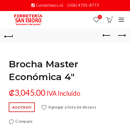
Contáctenos al:
(506) 4701-8773
0
0
Brocha Master
Económica 4″
₡
3,045.00
IVA Incluido
Agregar a lista de deseos
AGOTADO
Compare