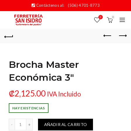
Contáctenos al:
(506) 4701-8773
0
0
Brocha Master
Económica 3″
₡
2,125.00
IVA Incluido
HAY EXISTENCIAS
 Master Económica 3" cantidad
AÑADIR AL CARRITO