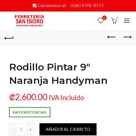
Contáctenos al:
(506) 4701-8773
0
0
Rodillo Pintar 9″
Naranja Handyman
₡
2,600.00
IVA Incluido
HAY EXISTENCIAS
ntar 9" Naranja Handyman cantidad
AÑADIR AL CARRITO