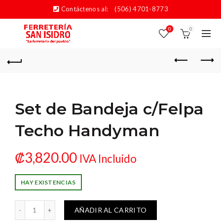
Contáctenos al:
(506) 4701-8773
0
0
Set de Bandeja c/Felpa
Techo Handyman
₡
3,820.00
IVA Incluido
HAY EXISTENCIAS
ja c/Felpa Techo Handyman cantidad
AÑADIR AL CARRITO