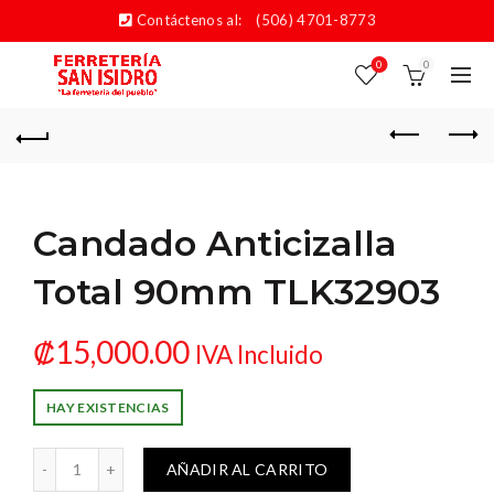
Contáctenos al:
(506) 4701-8773
0
0
Candado Anticizalla
Total 90mm TLK32903
₡
15,000.00
IVA Incluido
HAY EXISTENCIAS
izalla Total 90mm TLK32903 cantidad
AÑADIR AL CARRITO