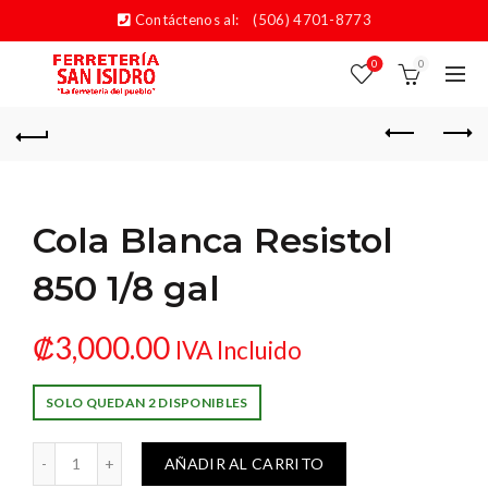
Contáctenos al:
(506) 4701-8773
0
0
Cola Blanca Resistol
850 1/8 gal
₡
3,000.00
IVA Incluido
SOLO QUEDAN 2 DISPONIBLES
ca Resistol 850 1/8 gal cantidad
AÑADIR AL CARRITO