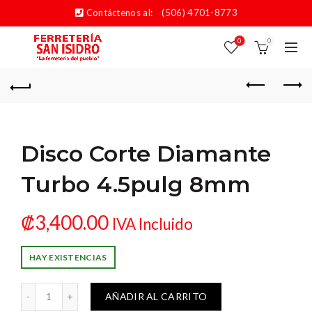
Contáctenos al:
(506) 4701-8773
0
0
Disco Corte Diamante
Turbo 4.5pulg 8mm
₡
3,400.00
IVA Incluido
HAY EXISTENCIAS
iamante Turbo 4.5pulg 8mm cantidad
AÑADIR AL CARRITO