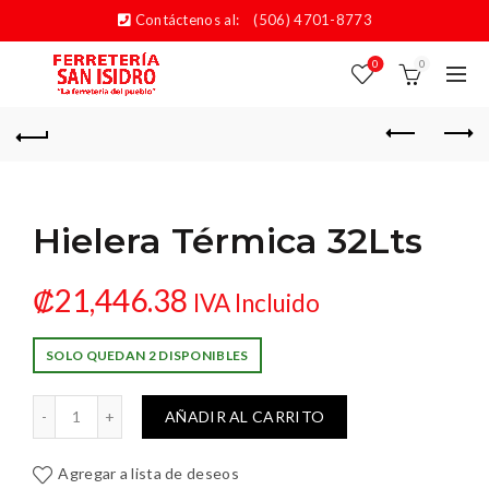
Contáctenos al:
(506) 4701-8773
0
0
Hielera Térmica 32Lts
₡
21,446.38
IVA Incluido
SOLO QUEDAN 2 DISPONIBLES
lera Térmica 32Lts cantidad
AÑADIR AL CARRITO
Agregar a lista de deseos