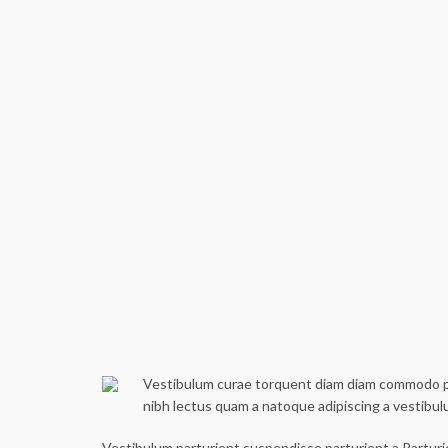
Vestibulum curae torquent diam diam commodo part
nibh lectus quam a natoque adipiscing a vestibu
Vestibulum parturient suspendisse parturient a.Parturi