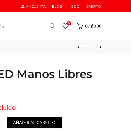
MI CUENTA
BLOG
INICIO
CARRITO
0
OS
0
/
₡
0.00
LED Manos Libres
cluido
AÑADIR AL CARRITO