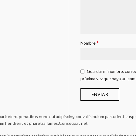
*
Nombre
Guardar mi nombre, correo
próxima vez que haga un com
urient penatibus nunc dui adipiscing convallis bulum parturient suspen
lum hendrerit et pharetra fames.Consequat net
ent in parturient scelerisque nibh lectus quam a natoque adipiscing a v