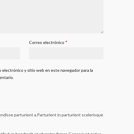
*
Correo electrónico
 electrónico y sitio web en este navegador para la
entario.
disse parturient a.Parturient in parturient scelerisque
estibulum hendrerit et pharetra fames.Consequat netus.