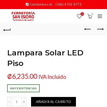
Contáctenos al:
(506) 4701-8773
0
0
Lampara Solar LED
Piso
₡
6,235.00
IVA Incluido
HAY EXISTENCIAS
ara Solar LED Piso cantidad
AÑADIR AL CARRITO