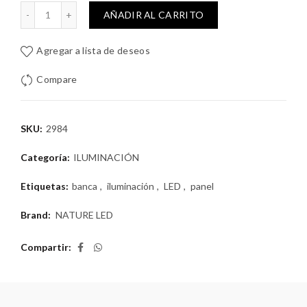
BREPONER12W 6500K NATURE LED cantidad
AÑADIR AL CARRITO
Agregar a lista de deseos
Compare
SKU:
2984
Categoría:
ILUMINACIÓN
Etiquetas:
banca
,
iluminación
,
LED
,
panel
Brand:
NATURE LED
Compartir