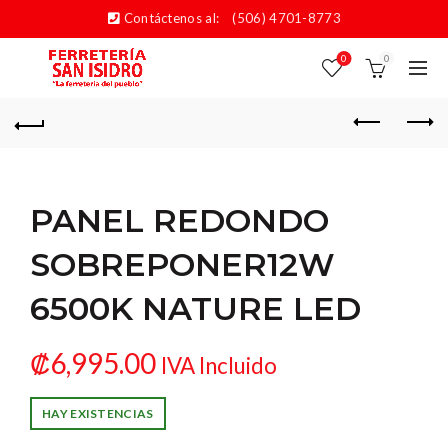
Contáctenos al:
(506) 4701-8773
0
0
PANEL REDONDO
SOBREPONER12W
6500K NATURE LED
₡
6,995.00
IVA Incluido
HAY EXISTENCIAS