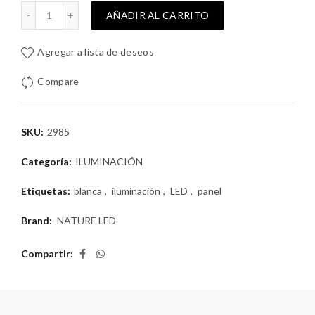
REPONER 6W 6500K NATURE LED cantidad
AÑADIR AL CARRITO
Agregar a lista de deseos
Compare
SKU:
2985
Categoría:
ILUMINACIÓN
Etiquetas:
blanca
,
iluminación
,
LED
,
panel
Brand:
NATURE LED
Compartir