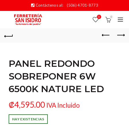
Contáctenos al:
(506) 4701-8773
0
0
PANEL REDONDO
SOBREPONER 6W
6500K NATURE LED
₡
4,595.00
IVA Incluido
HAY EXISTENCIAS