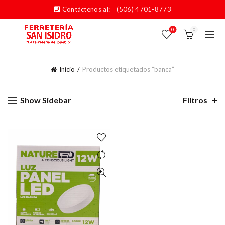
Contáctenos al:
(506) 4701-8773
0
0
Inicio
Productos etiquetados “banca”
Show Sidebar
Filtros