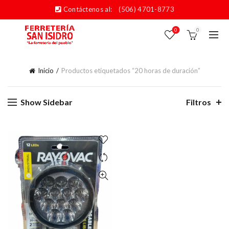
Contáctenos al:
(506) 4701-8773
0
0
Inicio
Productos etiquetados “20 horas de duración”
Show Sidebar
Filtros