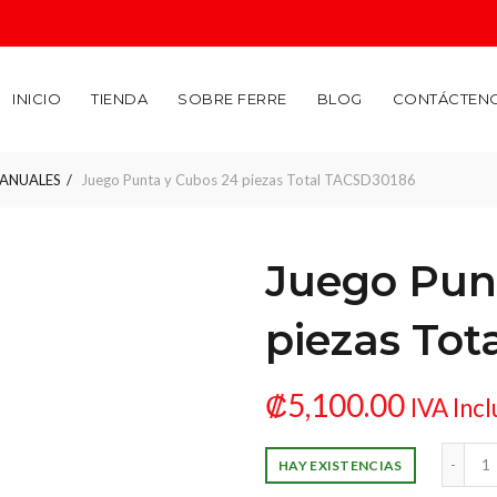
INICIO
TIENDA
SOBRE FERRE
BLOG
CONTÁCTEN
ANUALES
Juego Punta y Cubos 24 piezas Total TACSD30186
Juego Pun
piezas To
₡
5,100.00
IVA Incl
Juego Punta y Cubos 24 pieza
HAY EXISTENCIAS