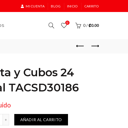
MI CUENTA
BLOG
INICIO
CARRITO
0
OS
0
/
₡
0.00
ta y Cubos 24
tal TACSD30186
uido
s Total TACSD30186 cantidad
AÑADIR AL CARRITO