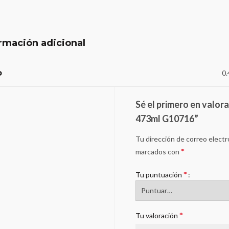
rmación adicional
o
0.
Sé el primero en valo
473ml G10716”
Tu dirección de correo electr
*
marcados con
*
Tu puntuación
*
Tu valoración