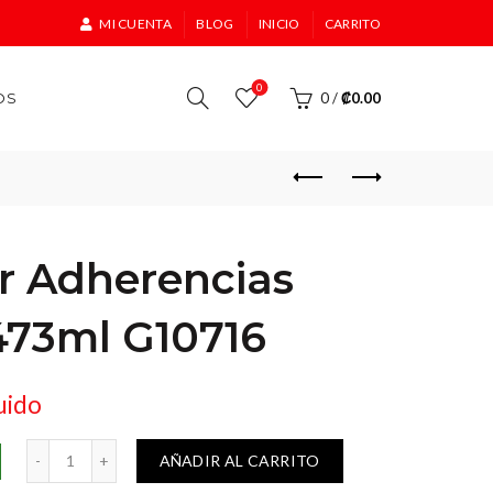
MI CUENTA
BLOG
INICIO
CARRITO
0
OS
0
/
₡
0.00
 Adherencias
473ml G10716
uido
ncias Meguiars 473ml G10716 cantidad
AÑADIR AL CARRITO