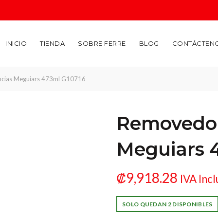
INICIO
TIENDA
SOBRE FERRE
BLOG
CONTÁCTEN
cias Meguiars 473ml G10716
Removedor
Meguiars 
₡
9,918.28
IVA Incl
Removedor Adhere
SOLO QUEDAN 2 DISPONIBLES