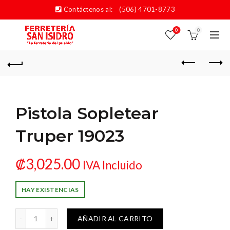
Contáctenos al:
(506) 4701-8773
0
0
Pistola Sopletear
Truper 19023
₡
3,025.00
IVA Incluido
HAY EXISTENCIAS
Sopletear Truper 19023 cantidad
AÑADIR AL CARRITO