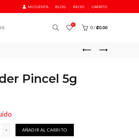
MI CUENTA
BLOG
INICIO
CARRITO
0
OS
0
/
₡
0.00
er Pincel 5g
uido
5g Henkel cantidad
AÑADIR AL CARRITO