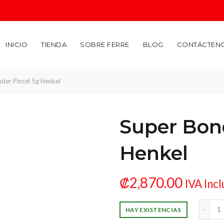
INICIO
TIENDA
SOBRE FERRE
BLOG
CONTÁCTEN
der Pincel 5g Henkel
Super Bond
Henkel
₡
2,870.00
IVA Incl
Super Bonder Pincel 
HAY EXISTENCIAS