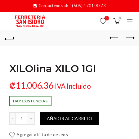
Contáctenos al:
(506) 4701-8773
0
0
XILOlina XILO 1Gl
₡
11,006.36
IVA Incluido
HAY EXISTENCIAS
LOlina XILO 1Gl cantidad
AÑADIR AL CARRITO
Agregar a lista de deseos