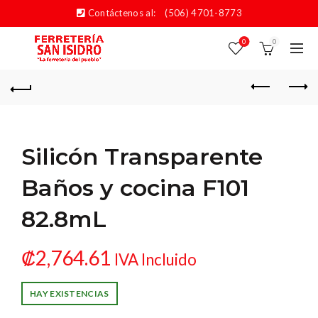
Contáctenos al:
(506) 4701-8773
0
0
Silicón Transparente
Baños y cocina F101
82.8mL
₡
2,764.61
IVA Incluido
HAY EXISTENCIAS