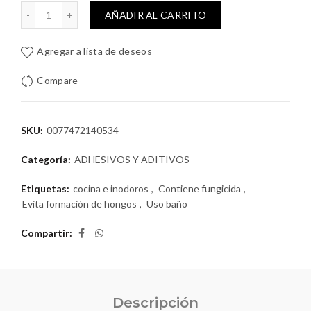
nte Baños y cocina F101 82.8mL cantidad
AÑADIR AL CARRITO
Agregar a lista de deseos
Compare
SKU:
0077472140534
Categoría:
ADHESIVOS Y ADITIVOS
Etiquetas:
cocina e inodoros
,
Contiene fungicida
,
Evita formación de hongos
,
Uso baño
Compartir
Descripción