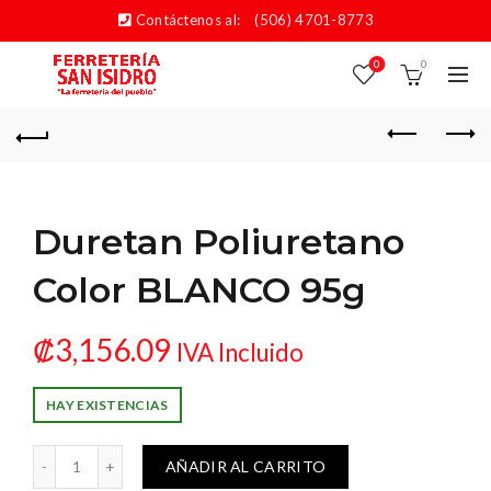
Contáctenos al:
(506) 4701-8773
0
0
Duretan Poliuretano
Color BLANCO 95g
₡
3,156.09
IVA Incluido
HAY EXISTENCIAS
uretano Color BLANCO 95g cantidad
AÑADIR AL CARRITO