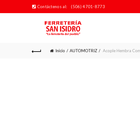
Contáctenos al:
(506) 4701-8773
Inicio
AUTOMOTRIZ
Acople Hembra Com