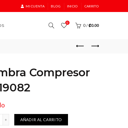
MI CUENTA
BLOG
INICIO
CARRITO
0
OS
0
/
₡
0.00
mbra Compresor
 19082
do
/4 Truper 19082 cantidad
AÑADIR AL CARRITO