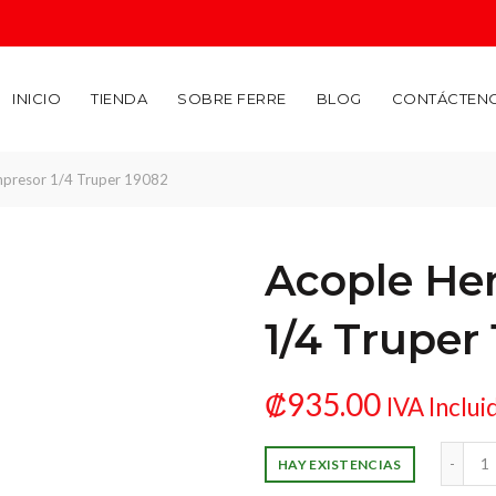
INICIO
TIENDA
SOBRE FERRE
BLOG
CONTÁCTEN
presor 1/4 Truper 19082
Acople He
1/4 Truper
₡
935.00
IVA Inclui
Acople Hembra Compresor 1
HAY EXISTENCIAS