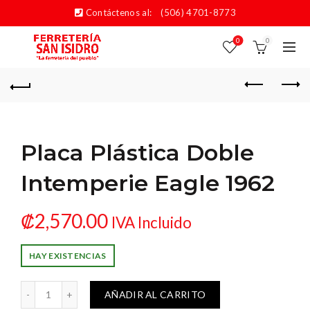
Contáctenos al:
(506) 4701-8773
0
0
Placa Plástica Doble
Intemperie Eagle 1962
₡
2,570.00
IVA Incluido
HAY EXISTENCIAS
 Doble Intemperie Eagle 1962 cantidad
AÑADIR AL CARRITO