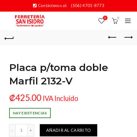
Contáctenos al:
(506) 4701-8773
0
0
Placa p/toma doble
Marfil 2132-V
₡
425.00
IVA Incluido
HAY EXISTENCIAS
oma doble Marfil 2132-V cantidad
AÑADIR AL CARRITO